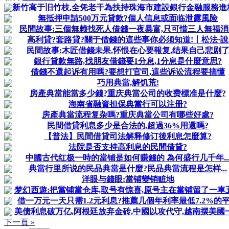
新竹高于旧竹枝,全凭老干為扶持珠海市建設銀行金融服務進
無抵押申請500万元貸款?個人信息或面临泄露風险
民間故事:三個無赖找死人借錢一夜暴富,只可惜三人無福消
高利貸?套路貸?關于借錢的這些事你必须知道!丨松法·說
民間故事:木匠借錢未果,怀恨在心要報复,结果自己悲剧
銀行貸款無路,找朋友借錢要1分息,1分息是什麼意思?
借錢不還起诉有用嗎?要想打官司,這些诉讼流程要搞懂
巧用典當,解饥荒!
房產典當能當多少錢?重庆典當公司的收费標准是什麼?
海南省融資担保典當行可以注册?
房產典當流程复杂嗎?重庆典當公司有哪些好處?
民間借貸利息多少是合法的,超過36%用還嗎?
【普法】民間借貸司法解释修订後利息怎麼算?
法院是否支持高利息的民間借貸?
中國古代红极一時的當铺是如何赚錢的 為何盛行几千年..
典當行里所说的民品典當是什麼?民品典當流程是怎样...
洋眼与錢眼:當铺變销赃地
梦幻西遊:把當铺當仓库,取号有惊喜,原号主在當铺留了一車
借一万元一天只需1.2元利息?推薦几個年利率最低7.2%的
美债利息破万亿,阿根廷放弃金砖,中國以攻代守,越南摆美國
下一頁 »