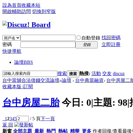
設為首頁
收藏本站
開啟輔助訪問
切換到窄版
找回密碼
自動登錄
密碼
立即註冊
登錄
快捷導航
論壇
BBS
搜索
熱搜:
活動
交友
discuz
搜索
台中當舖合法借錢交流論壇
»
論壇
›
台中典當融資
›
台中房屋二
收藏本版
|
訂閱
台中房屋二胎
今日:
0
|
主題:
98
|
1
2
3
4
5
/ 5 頁
下一頁
返 回
新窗
全部主題
最新
熱門
熱帖
精華
更多
作者
回復/查看
最後