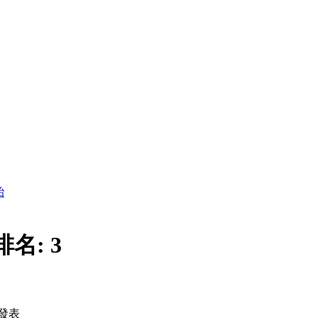
胎
排名:
3
發表