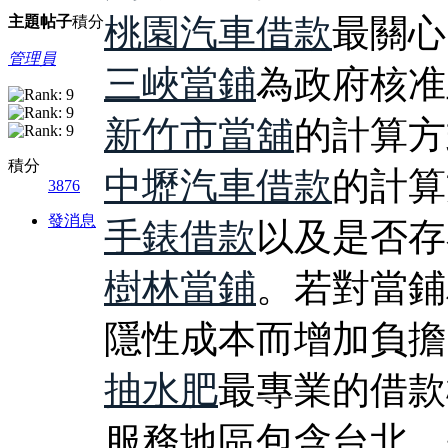
桃園汽車借款
最關心
主題
帖子
積分
管理員
三峽當鋪
為政府核准
新竹市當舖
的計算方
積分
中壢汽車借款
的計算
3876
發消息
手錶借款
以及是否存
樹林當鋪
。若對當鋪
隱性成本而增加負擔
抽水肥
最專業的借款
服務地區包含台北、