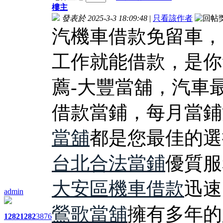
樓主
發表於 2025-3-3 18:09:48
|
只看該作者
汽機車借款免留車，
工作就能借款，是你
薦-大豐當舖，汽車
借款當鋪，每月當鋪
當舖
都是您最佳的選
台北合法當鋪
優質服
大安區機車借款
迅速
admin
鶯歌當舖
擁有多年的
1282
1282
3876