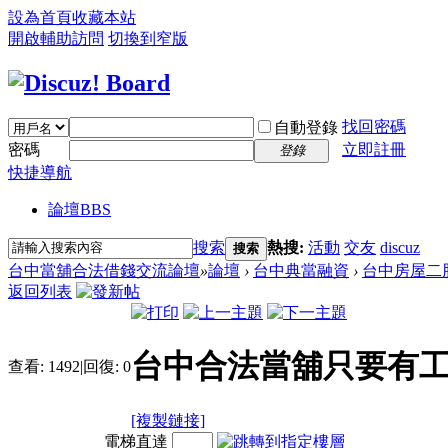
設為首頁
收藏本站
開啟輔助訪問
切換到窄版
找回密碼
自動登錄
密碼
立即註冊
登錄
快捷導航
論壇
BBS
搜索
熱搜:
活動
交友
discuz
搜索
台中當舖合法借錢交流論壇
»
論壇
›
台中典當融資
›
台中房屋二
返回列表
台中合法當舖只要有
查看:
1492
|
回復:
0
[複製鏈接]
電梯直達