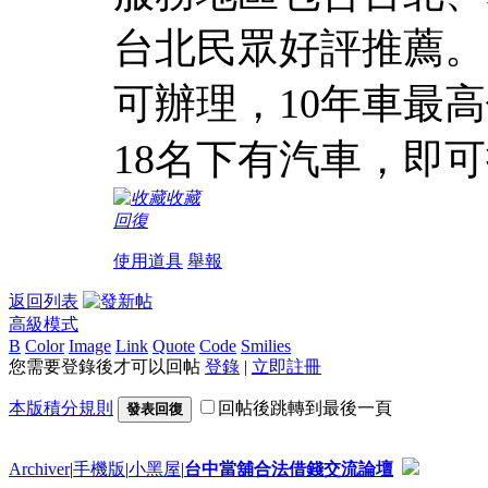
台北民眾好評推薦。
可辦理，10年車最高
18名下有汽車，即
收藏
回復
使用道具
舉報
返回列表
高級模式
B
Color
Image
Link
Quote
Code
Smilies
您需要登錄後才可以回帖
登錄
|
立即註冊
本版積分規則
回帖後跳轉到最後一頁
發表回復
Archiver
|
手機版
|
小黑屋
|
台中當舖合法借錢交流論壇