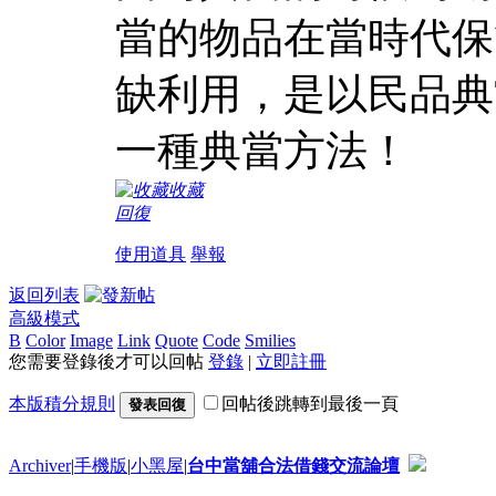
當的物品在當時代保
缺利用，是以民品典
一種典當方法！
收藏
回復
使用道具
舉報
返回列表
高級模式
B
Color
Image
Link
Quote
Code
Smilies
您需要登錄後才可以回帖
登錄
|
立即註冊
本版積分規則
回帖後跳轉到最後一頁
發表回復
Archiver
|
手機版
|
小黑屋
|
台中當舖合法借錢交流論壇