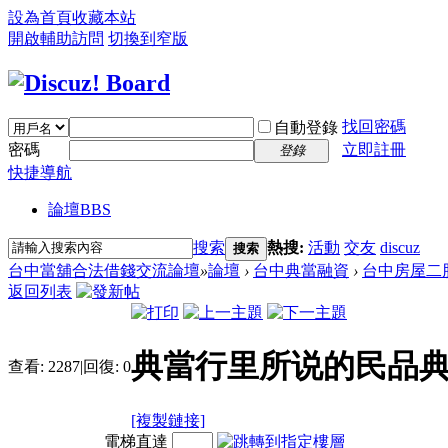
設為首頁
收藏本站
開啟輔助訪問
切換到窄版
找回密碼
自動登錄
密碼
立即註冊
登錄
快捷導航
論壇
BBS
搜索
熱搜:
活動
交友
discuz
搜索
台中當舖合法借錢交流論壇
»
論壇
›
台中典當融資
›
台中房屋二
返回列表
典當行里所说的民品典當
查看:
2287
|
回復:
0
[複製鏈接]
電梯直達