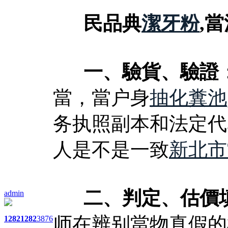
民品典
潔牙粉
,
一、驗貨、驗證
當，當户身
抽化糞池
务执照副本和法定代
人是不是一致
新北市
二、判定、估價填
admin
师在辨别當物真假的
1282
1282
3876