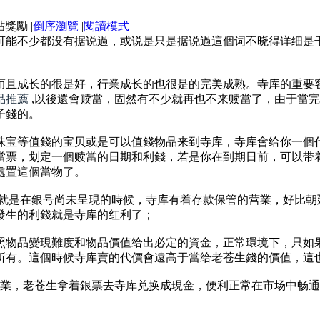
|
倒序瀏覽
|
閱讀模式
讲可能不少都没有据说過，或说是只是据说過這個词不晓得详细是
而且成长的很是好，行業成长的也很是的完美成熟。寺库的重要
品推薦
,以後還會赎當，固然有不少就再也不来赎當了，由于當
子錢的。
珠宝等值錢的宝贝或是可以值錢物品来到寺库，寺库會给你一個
當票，划定一個赎當的日期和利錢，若是你在到期日前，可以带
處置這個當物了。
，就是在銀号尚未呈現的時候，寺库有着存款保管的营業，好比
發生的利錢就是寺库的红利了；
照物品變現難度和物品價值给出必定的資金，正常環境下，只如
所有。這個時候寺库賣的代價會遠高于當给老苍生錢的價值，這
的营業，老苍生拿着銀票去寺库兑换成現金，便利正常在市场中畅