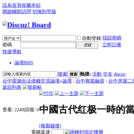
設為首頁
收藏本站
開啟輔助訪問
切換到窄版
找回密碼
自動登錄
密碼
立即註冊
登錄
快捷導航
論壇
BBS
搜索
熱搜:
活動
交友
discuz
搜索
台中當舖合法借錢交流論壇
»
論壇
›
台中典當融資
›
台中房屋二
返回列表
中國古代红极一時的當铺
查看:
2249
|
回復:
0
[複製鏈接]
電梯直達