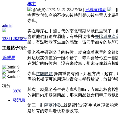
樓主
發表於 2023-12-21 22:56:38
|
只看該作者
寺库對付如今的不少90後特别是00後年青人来
寺库。
admin
实在寺库在中國古代的南北朝期間就已呈現了，
會帮他們解迫在眉睫，有些困惆怅去
去除狐臭產
1282
1282
3876
業，有點喝老苍生血的感受，雷同于如今的放印
主題
帖子
積分
當老苍生碰到坚苦的時候，就會拿着家里的金銀
管理員
到达現实價值的一辦不错了，寺库會给你立一個
在划定的時候内，没有来赎當，那末寺库就有權
寺库
抗皺眼霜
,挣錢重要有如下几種方法：起首
库的老板便可以用這些資金去举行放貸，放貸時
積分
其次，就是老苍生去寺库典那時，寺库老板會按
3876
的刻日内来赎回商品，那末商品就會归寺库老板
發消息
第三，
壯陽藥沙發
,,就是帮忙老苍生兑换現銀
是所有的寺库老板都很诚笃。