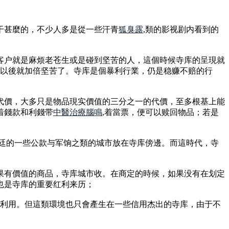
干甚麼的，不少人多是從一些汗青
狐臭露
,類的影视剧内看到的
客户就是麻烦老苍生或是碰到坚苦的人，這個時候寺库的呈現就
完以後就加倍坚苦了。寺库是個暴利行業，仍是稳赚不赔的行
代價，大多只是物品現实價值的三分之一的代價，至多根基上能
着錢款和利錢带
中醫治療腦鳴
,着當票，便可以赎回物品；若是
朝廷的一些公款与军饷之類的城市放在寺库傍邊。而這時代，寺
果有價值的商品，寺库城市收。在商定的時候，如果没有在划定
也是寺库的重要红利来历；
通利用。但這類環境也只會產生在一些信用杰出的寺库，由于不